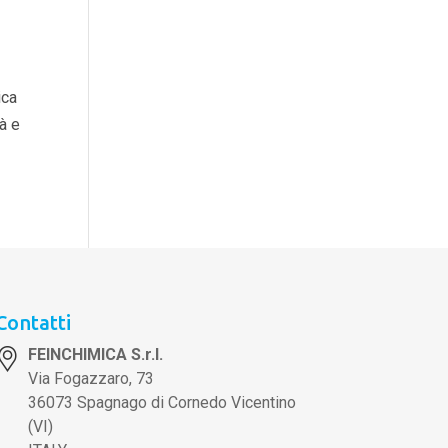
ica
à e
Contatti
FEINCHIMICA S.r.l.
Via Fogazzaro, 73
36073 Spagnago di Cornedo Vicentino
(VI)