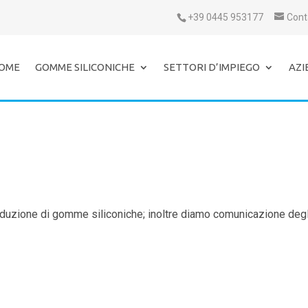
+39 0445 953177
Cont
OME
GOMME SILICONICHE
SETTORI D’IMPIEGO
AZI
oduzione di gomme siliconiche; inoltre diamo comunicazione degl