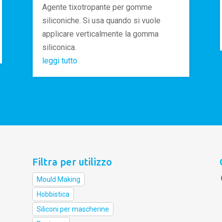
Agente tixotropante per gomme
siliconiche. Si usa quando si vuole
applicare verticalmente la gomma
siliconica.
leggi tutto
Filtra per utilizzo
Mould Making
Hobbistica
Siliconi per mascherine