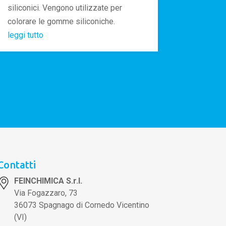
siliconici. Vengono utilizzate per
colorare le gomme siliconiche.
leggi tutto
Contatti
FEINCHIMICA S.r.l.
Via Fogazzaro, 73
36073 Spagnago di Cornedo Vicentino
(VI)