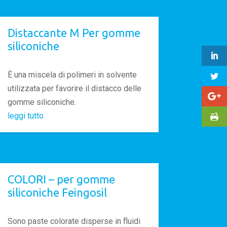
Distaccante M Per gomme
siliconiche
È una miscela di polimeri in solvente
utilizzata per favorire il distacco delle
gomme siliconiche.
leggi tutto
COLORI – per gomme
siliconiche Feingosil
Sono paste colorate disperse in fluidi