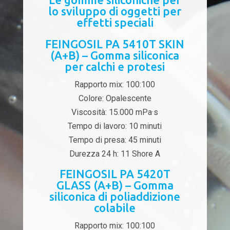
lo sviluppo di oggetti per
effetti speciali
FEINGOSIL PA 5410T SKIN
(A+B) – Gomma siliconica
per calchi e protesi
Rapporto mix: 100:100
Colore: Opalescente
Viscosità: 15.000 mPa·s
Tempo di lavoro: 10 minuti
Tempo di presa: 45 minuti
Durezza 24 h: 11 Shore A
FEINGOSIL PA 5420T
GLASS (A+B) – Gomma
siliconica di poliaddizione
colabile
Rapporto mix: 100:100