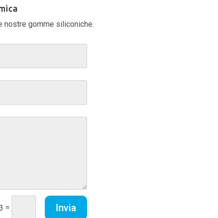
imica
lle nostre gomme siliconiche.
Invia
=
 3