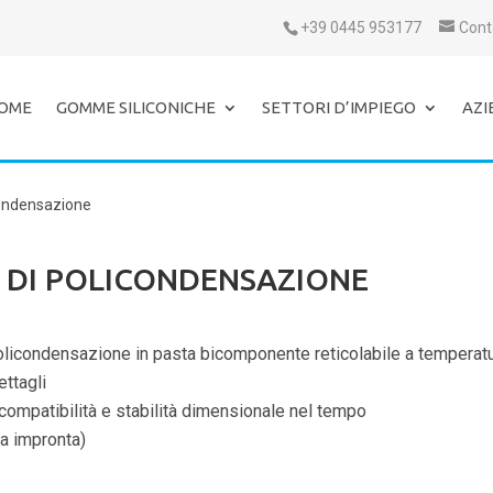
+39 0445 953177
Cont
OME
GOMME SILICONICHE
SETTORI D’IMPIEGO
AZI
condensazione
Y DI POLICONDENSAZIONE
licondensazione in pasta bicomponente reticolabile a temperat
ettagli
compatibilità e stabilità dimensionale nel tempo
ia impronta)