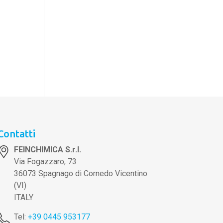
Contatti
FEINCHIMICA S.r.l.
Via Fogazzaro, 73
36073 Spagnago di Cornedo Vicentino
(VI)
ITALY
Tel:
+39 0445 953177