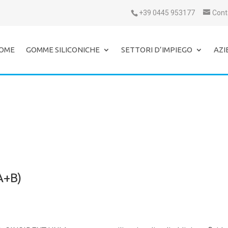
+39 0445 953177
Cont
OME
GOMME SILICONICHE
SETTORI D’IMPIEGO
AZI
A+B)