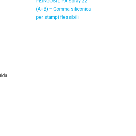
FEINGOSIL PA Spray 22
(A+B) – Gomma siliconica
per stampi flessibili
uida